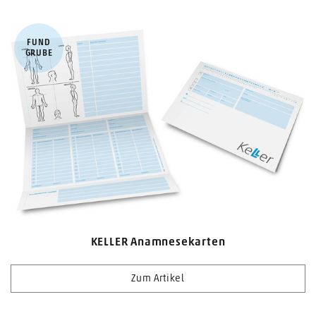
FUND​
GRUBE
KELLER Anamnesekarten
Zum Artikel