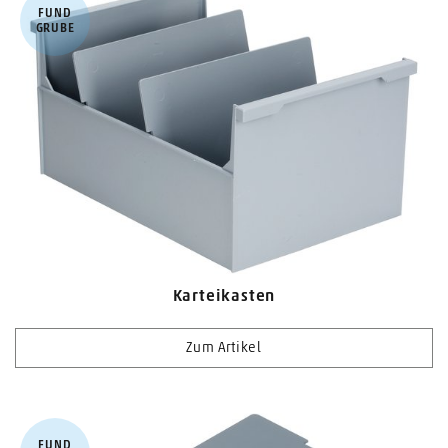
FUND​
GRUBE
Karteikasten
Zum Artikel
FUND​