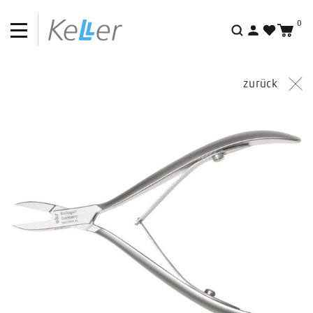
Fundgrube
0
Suche
zurück