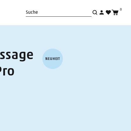
0
Suche
assage
NEUHEIT
Pro