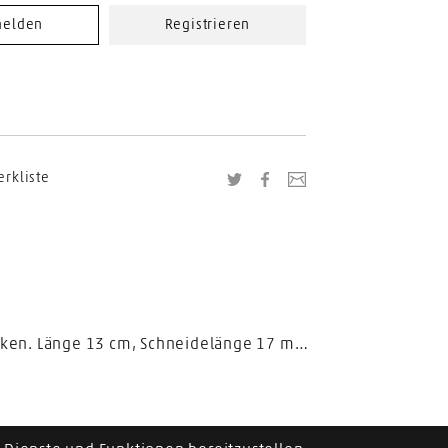
elden
Registrieren
erkliste
Twitter
Facebook
Link zu dieser Seite
Rostfrei mit Doppelfeder, matt. Die Flamm-Spitze ist ideal für Arbeiten bei eingewachsenen Nagelecken. Länge 13 cm, Schneidelänge 17 mm.