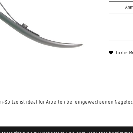
Anm
In die M
n