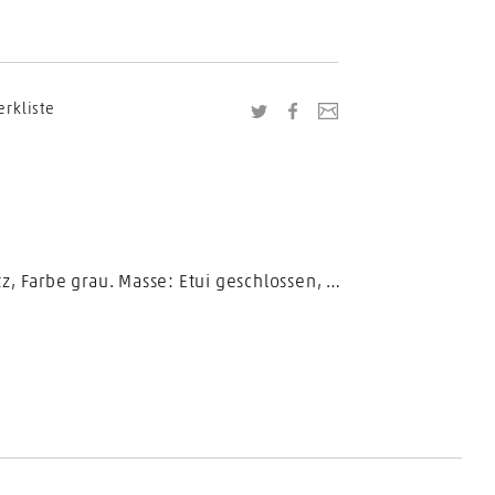
erkliste
Twitter
Facebook
Link zu dieser Seite
Schwarzes Instrumenten-Etui, leer oder bestückt, mit ausknöpfbarem und waschbarem Drillicheinsatz, Farbe grau. Masse: Etui geschlossen, Länge 21 cm, Breite 15 cm.