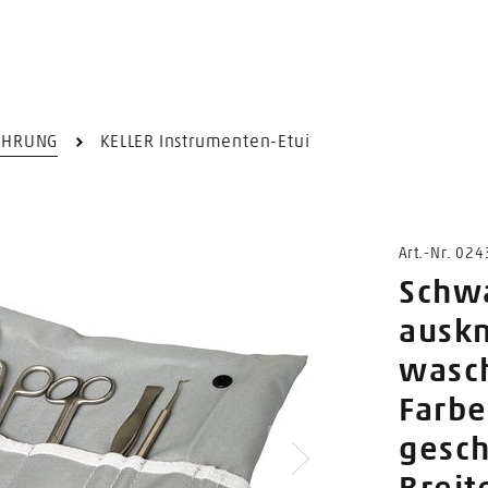
AHRUNG
KELLER Instrumenten-Etui
Art.-Nr. 02
Schwa
ausk
wasch
Farbe
gesch
Nächstes