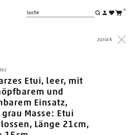
0
Suche
zurück
4302
rzes Etui, leer, mit
nöpfbarem und
barem Einsatz,
 grau Masse: Etui
lossen, Länge 21cm,