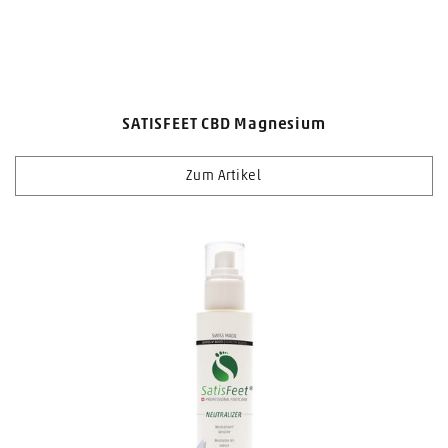
SATISFEET CBD Magnesium
Zum Artikel