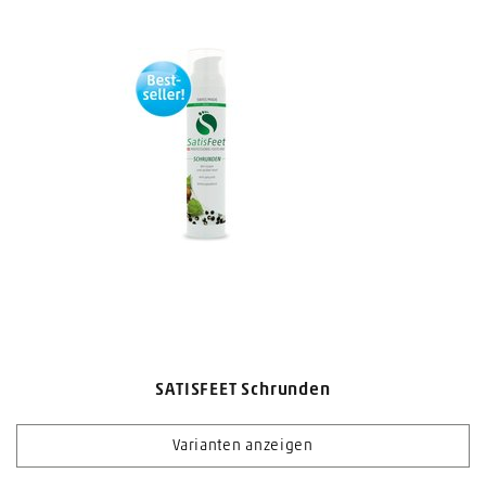
SATISFEET Schrunden
Varianten anzeigen