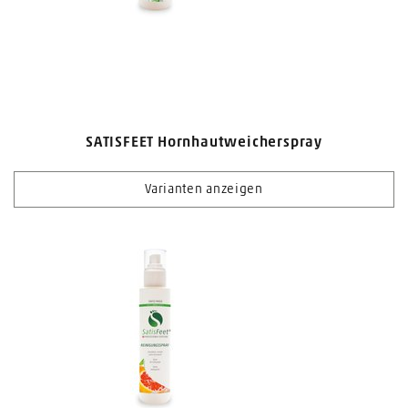
SATISFEET Hornhautweicherspray
Varianten anzeigen