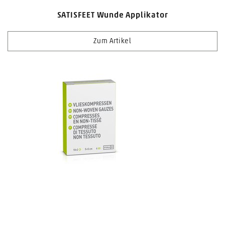
SATISFEET Wunde Applikator
Zum Artikel