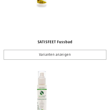
SATISFEET Fussbad
Varianten anzeigen