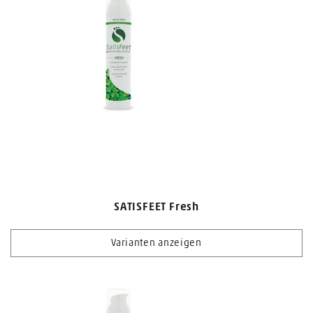
SATISFEET Fresh
Varianten anzeigen