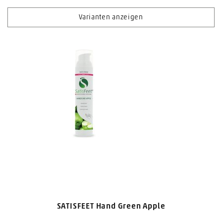
Varianten anzeigen
SATISFEET Hand Green Apple