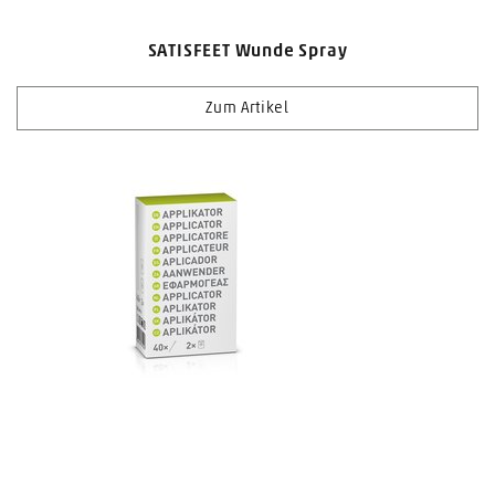
SATISFEET Wunde Spray
Zum Artikel