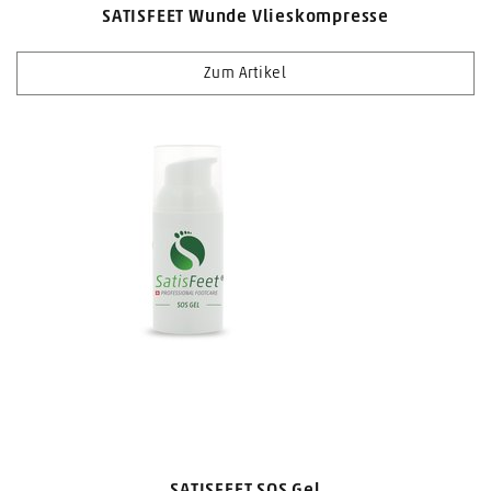
SATISFEET Wunde Vlieskompresse
Zum Artikel
SATISFEET SOS Gel