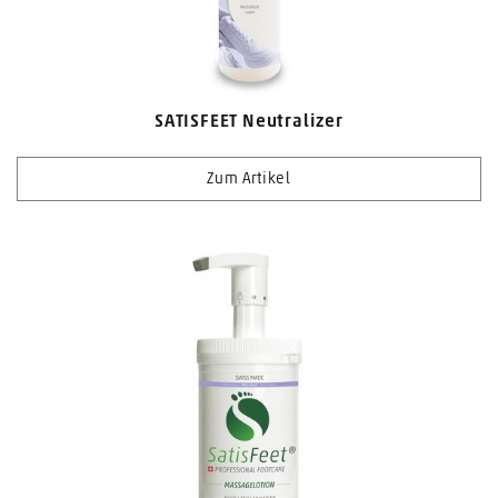
SATISFEET Neutralizer
Zum Artikel