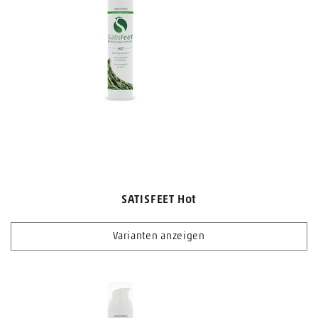
SATISFEET Hot
Varianten anzeigen