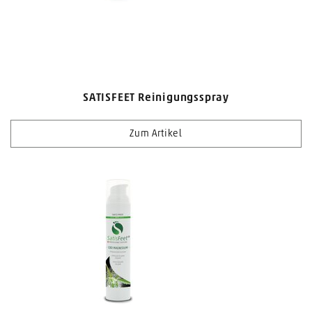
SATISFEET Reinigungsspray
Zum Artikel