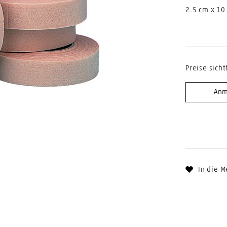
2.5 cm x 10
Preise sicht
Anm
In die M