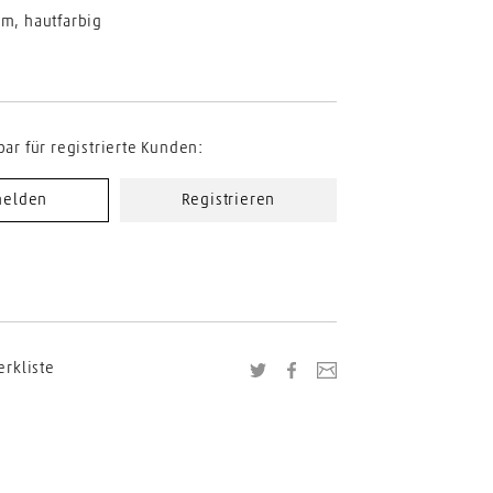
 m, hautfarbig
bar für registrierte Kunden:
elden
Registrieren
erkliste
Twitter
Facebook
Link zu dieser Seite