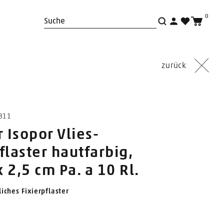
0
Suche
zurück
0811
r Isopor Vlies-
flaster hautfarbig,
 2,5 cm Pa. a 10 Rl.
iches Fixierpflaster