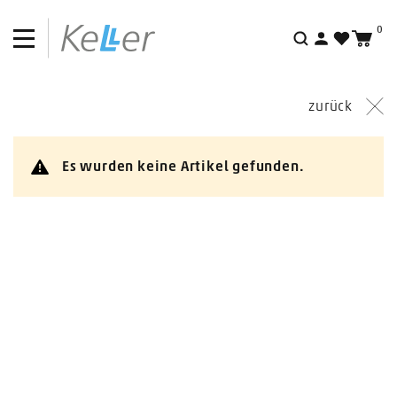
Mobile Fusspflege
0
Berufskleidung & Kabinenwäsche
Suche
Behandlungsliegen & Patientenstühle
zurück
Arbeitstische & Behandlungsmöbel
Wellness & Spa
Es wurden keine Artikel gefunden.
Physiotherapie, Fitness & Sport
Praxisorganisation
Lehrmittel & Trainingsmaterial
Neuheiten
Aktionen