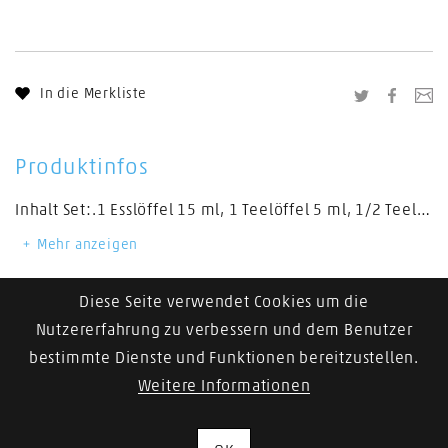
In die Merkliste
Twitter
Facebo
Li
Produktinfos
Inhalt Set:.1 Esslöffel 15 ml, 1 Teelöffel 5 ml, 1/2 Teelöffel 2,5 ml, 1/4 Teelöffel 1,25 ml.
Mehr anzeigen
Diese Seite verwendet Cookies um die
Nutzererfahrung zu verbessern und dem Benutzer
bestimmte Dienste und Funktionen bereitzustellen.
Weitere Informationen