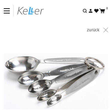
0
Suche
zurück