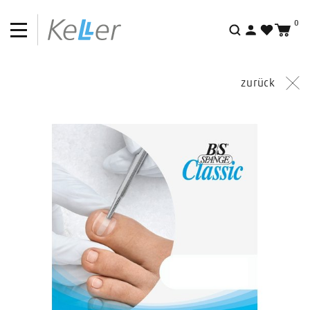
0
Suche
zurück