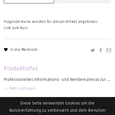
Folgende Kurse werden für diesen Artikel angeboten:
Link zum Kurs
In die Merkliste
Twitter
Facebo
Li
Produktinfos
Professionelles Informations- und Werbematerial zur gezielten Unterstützung Ihrer Beratung.
Mehr anzeigen
Packung à 10 Stück. Masse: 105 x 210 mm.
Diese Seite verwendet Cookies um die
Nutzererfahrung zu verbessern und dem Benutzer