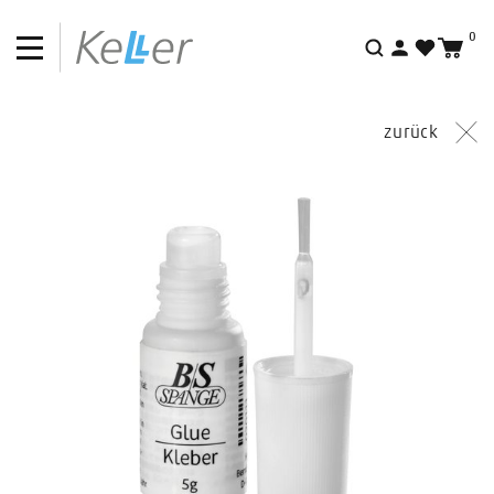
0
Suche
zurück