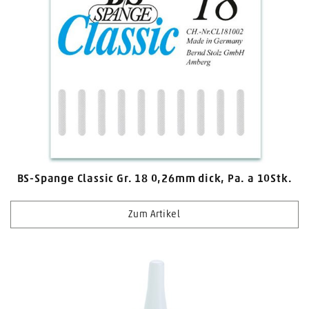
* Bewahren Sie den B/S-Basic-Pinselkleber im Kühlschrank auf. Zum Kleben erwärmen Sie ihn auf 20°C - 25°C.
Sicherheitshinweis:
Klebt innerhalb von Sekunden. Darf nicht in die Hände von Kindern gelangen. Reizt die Augen, Atmungsorgane und die Haut. Dämpfe nicht einatmen. Berührungen mit Augen und Haut vermeiden. Bei Berührung mit den Augen sofort mit Wasser ausspülen und den Arzt konsultieren.
Volumen
5 ml
BS-Spange Classic Gr. 18 0,26mm dick, Pa. a 10Stk.
Zum Artikel