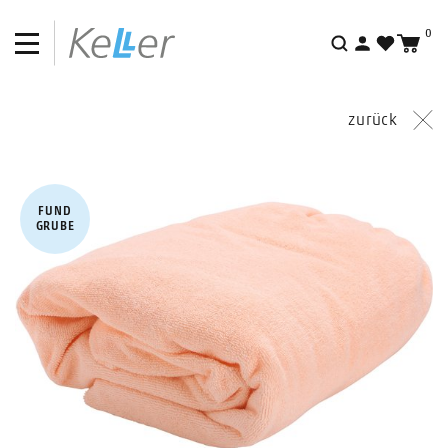
0
Suche
zurück
FUND​
GRUBE