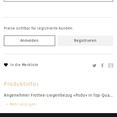
Preise sichtbar für registrierte Kunden:
Anmelden
Registrieren
In die Merkliste
Twitter
Facebo
Li
Produktinfos
Angenehmer Frottee-Liegenbezug «Podo» in Top-Qualität. Speziell für Fusspflege-Fauteuils. Deckt die Rücken- und Sitzpartie ab. Inkl. Spannset. Masse: 120 x 60 cm. Waschbar bis 40° C.
Mehr anzeigen
Farbe: