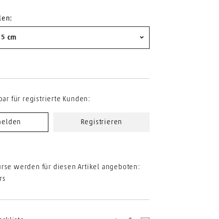
len:
.5 cm
bar für registrierte Kunden:
elden
Registrieren
rse werden für diesen Artikel angeboten:
rs