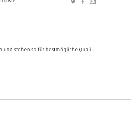
erkliste
Twitter
Facebook
Link zu dieser Seite
Die Schröpfgläser aus Glas ohne Ball sind in fünf Grössen erhältlich. Die Gläser sind alle mundgeblasen und stehen so für bestmögliche Qualität.