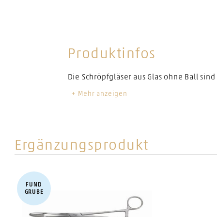
Produktinfos
Mehr anzeigen
ø
30 mm
Ergänzungsprodukt
FUND​
GRUBE