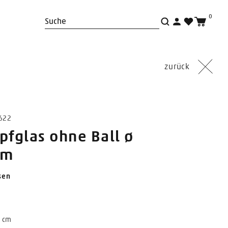
0
Suche
zurück
3622
pfglas ohne Ball ø
cm
sen
5 cm