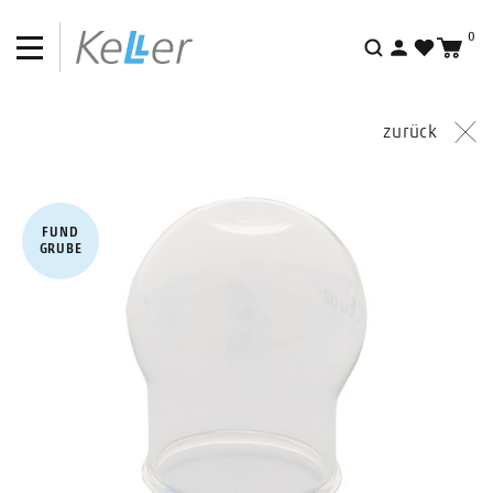
0
Suche
zurück
FUND​
GRUBE