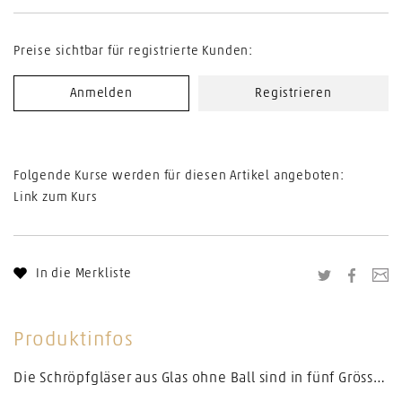
Preise sichtbar für registrierte Kunden:
Anmelden
Registrieren
Folgende Kurse werden für diesen Artikel angeboten:
Link zum Kurs
In die Merkliste
Twitter
Facebo
Li
Produktinfos
Die Schröpfgläser aus Glas ohne Ball sind in fünf Grössen erhältlich. Die Gläser sind alle mundgeblasen und stehen so für bestmögliche Qualität.